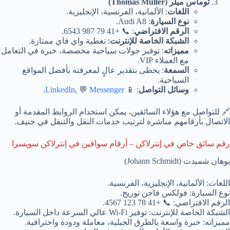
توماس ميلر (Thomas Müller)
اللغات
: الألمانية، الفرنسية، الإنجليزية.
نوع السيارة
: Audi A8.
الرقم الافتراضي
: 📞 +41 79 987 6543.
الشبكة الخاصة للإنترنت
: تغطية واي فاي ممتازة.
مميزاته
: توفير جولات سياحية مخصصة، خبرة في التعامل
مع العملاء VIP.
السمعة
: يحظى بتقدير عالٍ لمعرفته بأفضل المواقع
السياحية.
وسائل التواصل
: 📱
Messenger
, 💬
LinkedIn
.
🔗 للتواصل مع هؤلاء السائقين، يمكن استخدام الروابط المقدمة أو
الاتصال بأرقامهم مباشرة لترتيب خدمات النقل والتنقل في جنيف.
رقم سائق خاص في إنترلاكن – أرقام سواقين في إنترلاكن سويسرا
يوهان شميدت (Johann Schmidt)
اللغات: الألمانية، الإنجليزية، الفرنسية.
نوع السيارة: فولكس فاجن توريج.
الرقم الافتراضي: 📞 +41 78 123 4567.
الشبكة الخاصة للإنترنت: توفير Wi-Fi عالي السرعة داخل السيارة.
مميزاته: خبرة واسعة بالطرق الجبلية، معاملة ودودة واحترافية.