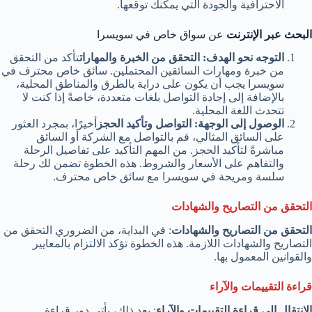
الاحترافية والجودة التي يمكنك توقعها.
البحث عبر الإنترنت
عن سواق خاص في سويسرا
التوجه نحو الهدف: التحقق من الخبرة والمهارات
تأكد من التحقق
من خبرة ومهارات السائقين المحتملين. سائق خاص محترف في
سويسرا يجب أن يكون على دراية بالطرق والمناطق المحلية،
بالإضافة إلى إجادة التواصل بلغات متعددة، خاصةً إذا كنت لا
تتحدث اللغة المحلية.
الوصول إلى الوجهة: التواصل وتأكيد الحجز
أخيرًا، بمجرد العثور
على السائق المثالي، قم بالتواصل مع الشركة أو السائق
مباشرةً لتأكيد الحجز. من المهم التأكيد على تفاصيل الرحلة
والتفاهم على الأسعار والشروط. هذه الخطوة تضمن لك رحلة
سلسة ومريحة في سويسرا مع سائق خاص محترف.
التحقق من التصاريح والشهادات
التحقق من التصاريح والشهادات
: في البداية، من الضروري التحقق من
التصاريح والشهادات اللازمة. هذه الخطوة تؤكد الالتزام بالمعايير
والقوانين المعمول بها.
قراءة التقييمات والآراء
الانتقال إلى قراءة التقييمات والآراء
: بعد ذلك، يأتي دور قراءة