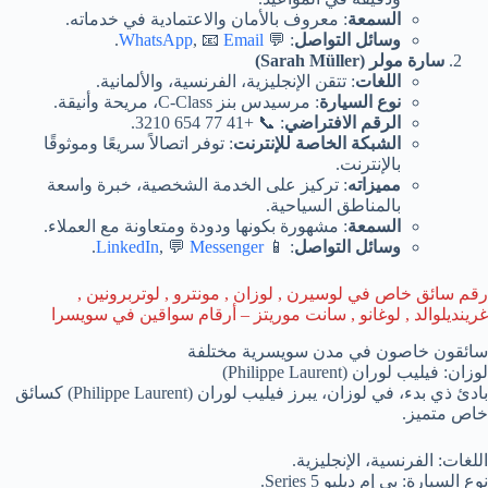
السمعة
: معروف بالأمان والاعتمادية في خدماته.
وسائل التواصل
: 💬
Email
, 📧
WhatsApp
.
سارة مولر (Sarah Müller)
اللغات
: تتقن الإنجليزية، الفرنسية، والألمانية.
نوع السيارة
: مرسيدس بنز C-Class، مريحة وأنيقة.
الرقم الافتراضي
: 📞 +41 77 654 3210.
الشبكة الخاصة للإنترنت
: توفر اتصالاً سريعًا وموثوقًا
بالإنترنت.
مميزاته
: تركيز على الخدمة الشخصية، خبرة واسعة
بالمناطق السياحية.
السمعة
: مشهورة بكونها ودودة ومتعاونة مع العملاء.
وسائل التواصل
: 📱
Messenger
, 💬
LinkedIn
.
رقم سائق خاص في لوسيرن , لوزان , مونترو , لوتربرونين ,
غرينديلوالد , لوغانو , سانت موريتز – أرقام سواقين في سويسرا
سائقون خاصون في مدن سويسرية مختلفة
لوزان: فيليب لوران (Philippe Laurent)
بادئ ذي بدء، في لوزان، يبرز فيليب لوران (Philippe Laurent) كسائق
خاص متميز.
اللغات: الفرنسية، الإنجليزية.
نوع السيارة: بي إم دبليو 5 Series.