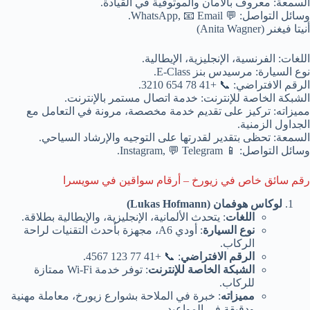
السمعة: معروف بالأمان والموثوقية في القيادة.
وسائل التواصل: 💬 WhatsApp, 📧 Email.
أنيتا فيغنر (Anita Wagner)
اللغات: الفرنسية، الإنجليزية، الإيطالية.
نوع السيارة: مرسيدس بنز E-Class.
الرقم الافتراضي: 📞 +41 78 654 3210.
الشبكة الخاصة للإنترنت: خدمة اتصال مستمر بالإنترنت.
مميزاته: تركيز على تقديم خدمة مخصصة، مرونة في التعامل مع
الجداول الزمنية.
السمعة: تحظى بتقدير لقدرتها على التوجيه والإرشاد السياحي.
وسائل التواصل: 📱 Instagram, 💬 Telegram.
رقم سائق خاص في زيورخ – أرقام سواقين في سويسرا
لوكاس هوفمان (Lukas Hofmann)
اللغات
: يتحدث الألمانية، الإنجليزية، والإيطالية بطلاقة.
نوع السيارة
: أودي A6، مجهزة بأحدث التقنيات لراحة
الركاب.
الرقم الافتراضي
: 📞 +41 77 123 4567.
الشبكة الخاصة للإنترنت
: توفر خدمة Wi-Fi ممتازة
للركاب.
مميزاته
: خبرة في الملاحة بشوارع زيورخ، معاملة مهنية
ودقيقة في المواعيد.