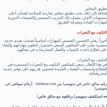
تطبيق المعايير
إضافة إلى ذلك، يجب تطبيق معايير صارمة للسلامة لضمان أعلى
مستويات الأمان. يشمل ذلك التدريب المستمر والتقييمات الدورية
لمهارات القيادة ومعرفة الطريق.
التكيف مع التغيرات
أخيراً، يعتبر التحسين المستمر للمهارات أساسياً لضمان تقديم خدمة
متميزة. يجب على السائقين السعي باستمرار لتطوير مهاراتهم والبقاء
على اطلاع بأحدث التقنيات وأفضل الممارسات في مجالهم.
التكيف مع التغيرات
في هذا الإطار، ينبغي للسائقين التكيف مع التغيرات المستمرة في
القطاع واستيعاب التقنيات الجديدة لتحسين قدرتهم على توفير خدمة
آمنة وفعالة.
رقم سائق خاص في سويسرا من triedtour.com – أرقام سواقين في
سويسرا
🚗
استكشف سويسرا برفاهية مع سائق خاص!
أولاً وقبل كل شيء، هل تبحث عن تجربة سفر فاخرة ومريحة في