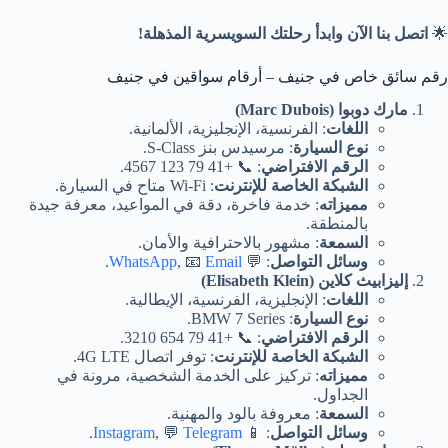
🌟
اتصل بنا الآن وابدأ رحلتك السويسرية المذهلة!
رقم سائق خاص في جنيف – أرقام سواقين في جنيف
مارك دوبوا (Marc Dubois)
اللغات
: الفرنسية، الإنجليزية، الألمانية.
نوع السيارة
: مرسيدس بنز S-Class.
الرقم الافتراضي
: 📞 +41 79 123 4567.
الشبكة الخاصة للإنترنت
: Wi-Fi متاح في السيارة.
مميزاته
: خدمة فاخرة، دقة في المواعيد، معرفة جيدة
بالمنطقة.
السمعة
: مشهور بالاحترافية والأمان.
وسائل التواصل
: 💬
Email
, 📧
WhatsApp
.
إليزابيث كلاين (Elisabeth Klein)
اللغات
: الإنجليزية، الفرنسية، الإيطالية.
نوع السيارة
: BMW 7 Series.
الرقم الافتراضي
: 📞 +41 79 654 3210.
الشبكة الخاصة للإنترنت
: توفر اتصال 4G LTE.
مميزاته
: تركيز على الخدمة الشخصية، مرونة في
الجداول.
السمعة
: معروفة بالود والمهنية.
وسائل التواصل
: 📱
Telegram
, 💬
Instagram
.