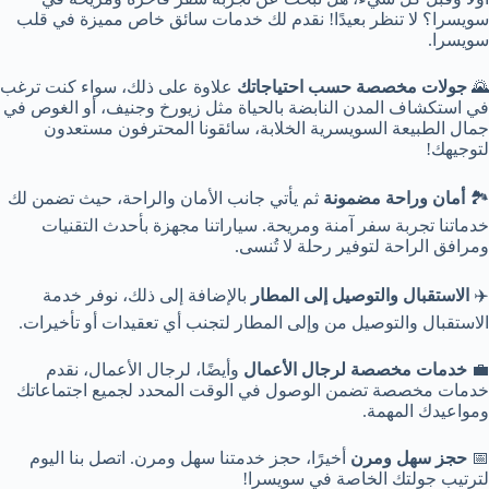
سويسرا؟ لا تنظر بعيدًا! نقدم لك خدمات سائق خاص مميزة في قلب
سويسرا.
🌄
جولات مخصصة حسب احتياجاتك
علاوة على ذلك، سواء كنت ترغب
في استكشاف المدن النابضة بالحياة مثل زيورخ وجنيف، أو الغوص في
جمال الطبيعة السويسرية الخلابة، سائقونا المحترفون مستعدون
لتوجيهك!
🏞️
أمان وراحة مضمونة
ثم يأتي جانب الأمان والراحة، حيث تضمن لك
خدماتنا تجربة سفر آمنة ومريحة. سياراتنا مجهزة بأحدث التقنيات
ومرافق الراحة لتوفير رحلة لا تُنسى.
✈️
الاستقبال والتوصيل إلى المطار
بالإضافة إلى ذلك، نوفر خدمة
الاستقبال والتوصيل من وإلى المطار لتجنب أي تعقيدات أو تأخيرات.
💼
خدمات مخصصة لرجال الأعمال
وأيضًا، لرجال الأعمال، نقدم
خدمات مخصصة تضمن الوصول في الوقت المحدد لجميع اجتماعاتك
ومواعيدك المهمة.
📅
حجز سهل ومرن
أخيرًا، حجز خدمتنا سهل ومرن. اتصل بنا اليوم
لترتيب جولتك الخاصة في سويسرا!