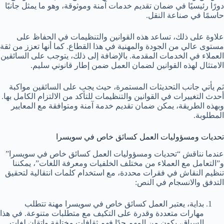
دورًا رئيسيًا في ضمان تقديم خدمات آمنة وموثوقة، وهو ما يمثل جانبًا
حاسمًا في صناعة النقل.
علاوة على ذلك، تساعد هذه القوانين والتنظيمات في الحفاظ على
مستوى عالي من الجودة والمهنية في هذا القطاع. كما أنها تعزز من ثقة
العملاء في الخدمات المقدمة. بالإضافة إلى ذلك، يتوجب على السائقين
الامتثال لهذه القوانين لضمان العمل ضمن إطار قانوني سليم.
ثم يأتي جانب التحديثات المستمرة، حيث يجب على السائقين مواكبة
أحدث التغييرات في القوانين والتنظيمات للتأكد من الالتزام الكامل بها.
وبهذه الطريقة، يمكن ضمان تقديم خدمة آمنة ومتوافقة مع المعايير
المطلوبة.
تحديات ومسؤوليات العمل كسائق خاص في سويسرا
عندما نناقش “تحديات ومسؤوليات العمل كسائق خاص في سويسرا”
و”التعامل مع العملاء من مختلف الخلفيات ومعرفة اللغات”، يمكننا
تنظيم النقاش في فقرات محددة، مع استخدام كلمات انتقالية لتحقيق
التدفق والانسجام في النص:
بداية، يعتبر العمل كسائق خاص في سويسرا مهنة تتطلب
مهارات متعددة وقدرة على التكيف مع متطلبات متنوعة. في هذا
السياق، يكون من المهم جدًا فهم ثقافات مختلفة وإتقان لغات