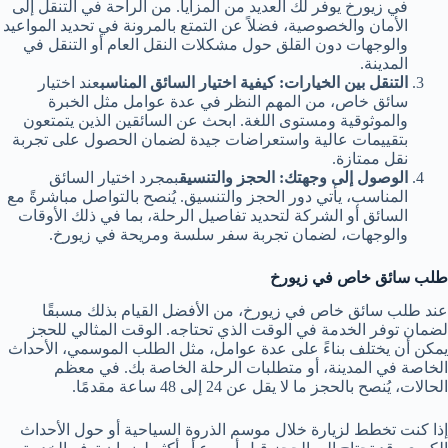
في زيورخ يوفر لك العديد من المزايا. من الراحة في التنقل إلى
الأمان والخصوصية، فضلاً عن التمتع بالمرونة في تحديد المواعيد
والوجهات دون القلق حول مشكلات النقل العام أو التنقل في
المدينة.
التنقل بين الخيارات: كيفية اختيار السائق المناسب
عند اختيار
سائق خاص، من المهم النظر في عدة عوامل مثل الخبرة
والموثوقية ومستوى اللغة. ابحث عن السائقين الذين يتمتعون
بتقييمات عالية واستعراضات جيدة لضمان الحصول على تجربة
نقل ممتازة.
الوصول إلى وجهتك: الحجز والتنسيق
بمجرد اختيار السائق
المناسب، يأتي دور الحجز والتنسيق. يُنصح بالتواصل مباشرةً مع
السائق أو الشركة لتحديد تفاصيل الرحلة، بما في ذلك الأوقات
والوجهات، لضمان تجربة سفر سلسة ومريحة في زيورخ.
طلب سائق خاص في زيورخ
عند طلب سائق خاص في زيورخ، من الأفضل القيام بذلك مسبقًا
لضمان توفر الخدمة في الوقت الذي تحتاجه. الوقت المثالي للحجز
يمكن أن يختلف بناءً على عدة عوامل، مثل الطلب الموسمي، الأحداث
الخاصة في المدينة، أو متطلبات الرحلة الخاصة بك. في معظم
الحالات، يُنصح بالحجز ما لا يقل عن 24 إلى 48 ساعة مقدمًا.
إذا كنت تخطط لزيارة خلال موسم الذروة السياحية أو حول الأحداث