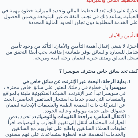
التخطيط المالي والميزانية
علاوةً على ذلك، يُعد التخطيط المالي وتحديد الميزانية خطوة مهمة في
العملية. يساعد ذلك في تجنب النفقات غير المتوقعة ويضمن الحصول
على الخدمة المطلوبة دون تجاوز الحدود المالية المحددة.
التأمين والأمان
أخيرًا، لا ينبغي إغفال أهمية التأمين والأمان. التأكد من وجود تأمين
شامل للسيارة والسائق يوفر طمأنينة إضافية. يجب أيضًا التحقق من
سجل السائق ومدى خبرته لضمان رحلة آمنة ومريحة.
كيف تجد سائق خاص محترف سويسرا ؟
بداية الرحلة: البحث عبر الإنترنت عن سائق خاص في
سويسرا
أول خطوة في رحلتك للعثور على سائق خاص محترف
في سويسرا تبدأ عبر الإنترنت. الشبكة العنكبوتية مليئة بالمواقع
والمنصات التي تقدم خدمات استئجار السائقين الخاصين. ابحث
عن الشركات ذات السمعة الطيبة والتقييمات الإيجابية لضمان
حصولك على خدمة موثوقة وعالية الجودة.
الانتقال السلس: مراجعة التقييمات والتوصيات
بعد تحديد بعض
الخيارات المحتملة، انتقل إلى تقييم التجارب والتوصيات. اقرأ
تعليقات العملاء السابقين واطلع على تجاربهم مع السائقين
والخدمات المقدمة. هذه الخطوة ستساعدك على فهم مستوى