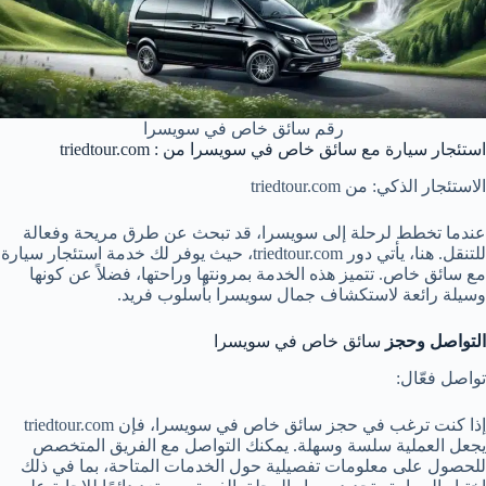
رقم سائق خاص في سويسرا
استئجار سيارة مع سائق خاص في سويسرا من : triedtour.com
الاستئجار الذكي: من triedtour.com
عندما تخطط لرحلة إلى سويسرا، قد تبحث عن طرق مريحة وفعالة
للتنقل. هنا، يأتي دور triedtour.com، حيث يوفر لك خدمة استئجار سيارة
مع سائق خاص. تتميز هذه الخدمة بمرونتها وراحتها، فضلاً عن كونها
وسيلة رائعة لاستكشاف جمال سويسرا بأسلوب فريد.
التواصل وحجز
سائق خاص في سويسرا
تواصل فعّال:
إذا كنت ترغب في حجز سائق خاص في سويسرا، فإن triedtour.com
يجعل العملية سلسة وسهلة. يمكنك التواصل مع الفريق المتخصص
للحصول على معلومات تفصيلية حول الخدمات المتاحة، بما في ذلك