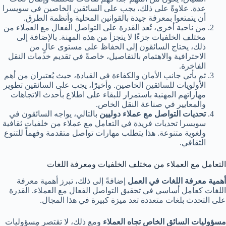
عدة. علاوةً على ذلك، يجب على السائقين الخاصين في سويسرا
أن يتمتعوا بمعرفة جيدة بالقوانين المحلية وأنظمة الطرق.
من ناحية أخرى، تُعد القدرة على التواصل الفعال مع العملاء من
مختلف الخلفيات جزءًا لا يتجزأ من هذه المهنة. بالإضافة إلى
ذلك، يحتاج السائقون إلى الحفاظ على مستوى عالٍ من
الاحترافية والاهتمام بالتفاصيل، خاصةً في تقديم خدمات النقل
الفاخرة.
ثم يأتي جانب الأمان والكفاءة في القيادة، حيث يُعتبران من أهم
الأولويات للسائقين الخاصين. وأخيرًا، يجب على السائقين تطوير
مهاراتهم المهنية باستمرار للبقاء على اطلاع بأحدث الاتجاهات
والمعايير في صناعة النقل الخاص.
تحديات التواصل مع عملاء دوليين
بالتالي، يواجه السائقون في
سويسرا تحديات فريدة في التعامل مع عملاء من خلفيات ثقافية
ولغوية متنوعة. هذا يتطلب مهارات تواصل متقدمة وفهماً للتنوع
الثقافي.
التعامل مع العملاء من مختلف الخلفيات ومعرفة اللغات
أهمية معرفة اللغات في العمل
إضافةً إلى ذلك، تبرز أهمية معرفة
اللغات كعامل أساسي في تحقيق التواصل الفعال مع العملاء. القدرة
على التحدث بلغات متعددة تعد ميزة كبيرة في هذا المجال.
مسؤوليات السائق الخاص تجاه العملاء
ومع ذلك، لا تقتصر مسؤوليات