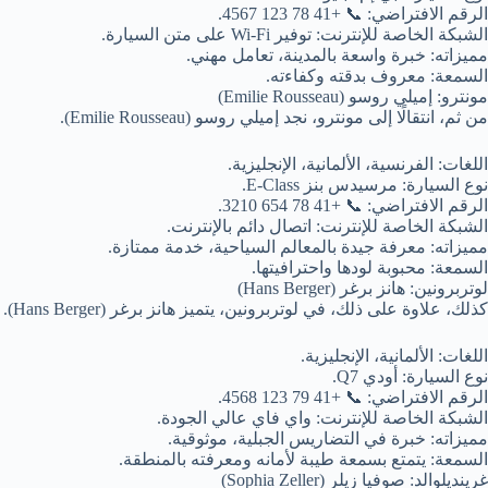
الرقم الافتراضي: 📞 +41 78 123 4567.
الشبكة الخاصة للإنترنت: توفير Wi-Fi على متن السيارة.
مميزاته: خبرة واسعة بالمدينة، تعامل مهني.
السمعة: معروف بدقته وكفاءته.
مونترو: إميلي روسو (Emilie Rousseau)
من ثم، انتقالًا إلى مونترو، نجد إميلي روسو (Emilie Rousseau).
اللغات: الفرنسية، الألمانية، الإنجليزية.
نوع السيارة: مرسيدس بنز E-Class.
الرقم الافتراضي: 📞 +41 78 654 3210.
الشبكة الخاصة للإنترنت: اتصال دائم بالإنترنت.
مميزاته: معرفة جيدة بالمعالم السياحية، خدمة ممتازة.
السمعة: محبوبة لودها واحترافيتها.
لوتربرونين: هانز برغر (Hans Berger)
كذلك، علاوة على ذلك، في لوتربرونين، يتميز هانز برغر (Hans Berger).
اللغات: الألمانية، الإنجليزية.
نوع السيارة: أودي Q7.
الرقم الافتراضي: 📞 +41 79 123 4568.
الشبكة الخاصة للإنترنت: واي فاي عالي الجودة.
مميزاته: خبرة في التضاريس الجبلية، موثوقية.
السمعة: يتمتع بسمعة طيبة لأمانه ومعرفته بالمنطقة.
غرينديلوالد: صوفيا زيلر (Sophia Zeller)